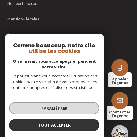
Nos partenaires
Mentions légales
Admin
Comme beaucoup, notre site
utilise les cookies
Nos honoraires
On aimerait vous accompagner pendant
Politique RGPD
votre visite.
En poursuivant, vous acceptez l'utilisation des
Appeler
cookies par ce site, afin de vous proposer des
Cookies
l'agence
contenus adaptés et réaliser des statistiques !
© 2026 | Tous droits réservés
PARAMÉTRER
Contacter
l'agence
Réalisé par
TOUT ACCEPTER
Ama Immo
Agence