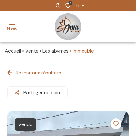
0
Fr
Menu
Accueil
Vente
Les abymes
Immeuble
ventes
locations
Retour aux résultats
Locations
longues
biens
durée
Partager ce bien
vendus
Locations
saisonnières
estimation
Vendu
Locations
l'agence
professionnelles