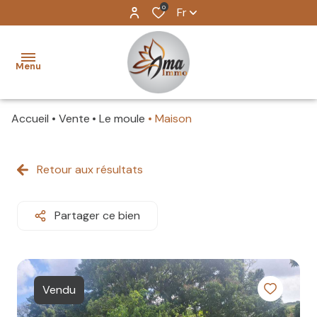
0
Fr
Menu
Accueil
Vente
Le moule
Maison
ventes
locations
Retour aux résultats
Locations
longues
biens
durée
Partager ce bien
vendus
Locations
saisonnières
estimation
Vendu
Locations
l'agence
professionnelles