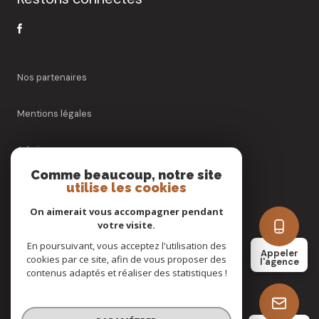
Nos partenaires
Mentions légales
Admin
Comme beaucoup, notre site
Nos honoraires
utilise les cookies
On aimerait vous accompagner pendant
Politique RGPD
votre visite.
En poursuivant, vous acceptez l'utilisation des
Appeler
Cookies
cookies par ce site, afin de vous proposer des
l'agence
contenus adaptés et réaliser des statistiques !
© 2026 | Tous droits réservés