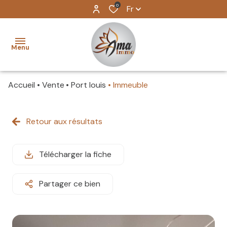
0
Fr
Menu
Accueil
Vente
Port louis
Immeuble
ventes
locations
Retour aux résultats
Locations
longues
biens
durée
Télécharger la fiche
vendus
Locations
Partager ce bien
saisonnières
estimation
Locations
l'agence
professionnelles