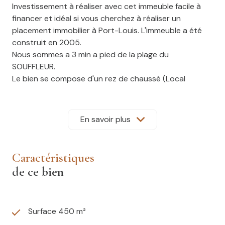
Investissement à réaliser avec cet immeuble facile à
financer et idéal si vous cherchez à réaliser un
placement immobilier à Port-Louis. L'immeuble a été
construit en 2005.
Nous sommes a 3 min a pied de la plage du
SOUFFLEUR.
Le bien se compose d'un rez de chaussé (Local
commercial ou professionel de 140m2)puis de 2
étages.
Au 1er étage nous avons 3 chambres ,un grand
En savoir plus
séjour,un scellier,une cuisine entièrement équipée,une
salle de bain et wc.
Une grande terasse de 40m2 vue jardin et une petite
caractéristiques
loggia de 10m2 coté rue.
de ce bien
Au 2eme étage nous y trouvons un grand loft lumineux
composé de 4 chambres avec 2 grand dressing
fonctionnel .
Une salle de bain et wc,baignoire spa.Une pièce
Surface 450 m²
pouvant etre aménager en Cuisine.